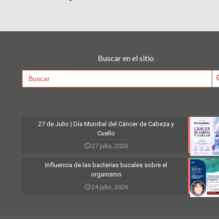
Buscar en el sitio
Searc
Search
for:
27 de Julio | Día Mundial del Cáncer de Cabeza y
Cuello
27 julio, 2026
Influencia de las bacterias bucales sobre el
organismo
24 julio, 2026