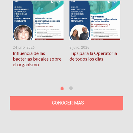
24 julio, 2026
3 julio, 2026
29 
Influencia de las
Tips para la Operatoria
Abo
bacterias bucales sobre
de todos los días
Bru
el organismo
Neu
Ter
CONOCER MAS