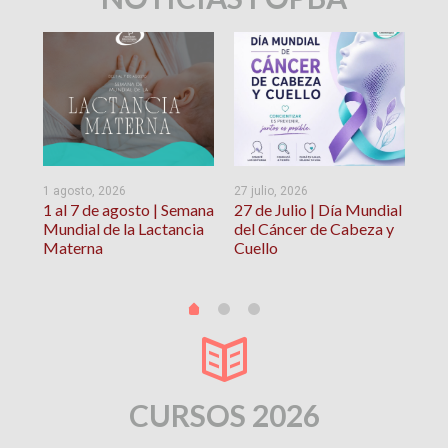
1 agosto, 2026
27 julio, 2026
24 j
ia
1 al 7 de agosto | Semana
27 de Julio | Día Mundial
Inf
Mundial de la Lactancia
del Cáncer de Cabeza y
bac
Materna
Cuello
el 
CURSOS 2026