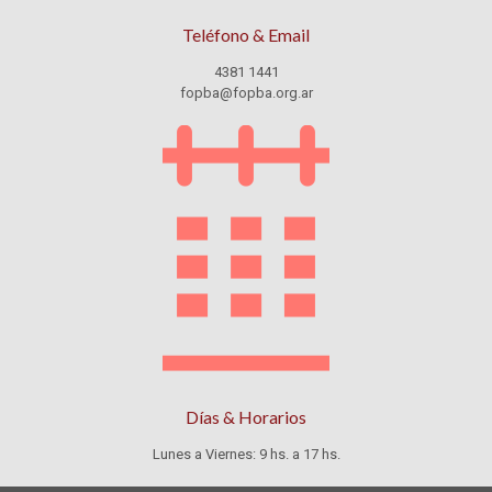
Teléfono & Email
4381 1441
fopba@fopba.org.ar
Días & Horarios
Lunes a Viernes: 9 hs. a 17 hs.