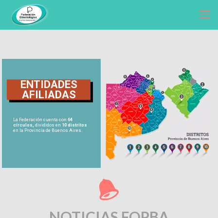
ENTIDADES
AFILIADAS
La Federación cuenta con
64
círculos,
divididos en
10 distritos
en la Provincia de Buenos Aires.
NOTICIAS FOPBA