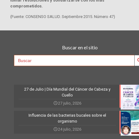
tomar resoluciones y solidarizarse con los más
comprometidos.
(Fuente: CONSENSO SALUD. Septiembre 2015. Número 47)
Buscar en el sitio
Searc
Search
for:
27 de Julio | Día Mundial del Cáncer de Cabeza y
Cuello
27 julio, 2026
Influencia de las bacterias bucales sobre el
organismo
24 julio, 2026