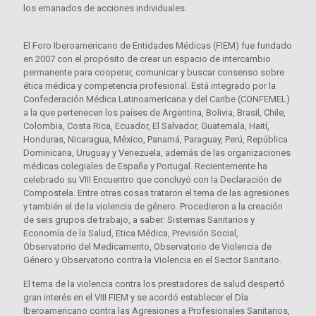
los emanados de acciones individuales.
El Foro Iberoamericano de Entidades Médicas (FIEM) fue fundado
en 2007 con el propósito de crear un espacio de intercambio
permanente para cooperar, comunicar y buscar consenso sobre
ética médica y competencia profesional. Está integrado por la
Confederación Médica Latinoamericana y del Caribe (CONFEMEL)
a la que pertenecen los países de Argentina, Bolivia, Brasil, Chile,
Colombia, Costa Rica, Ecuador, El Salvador, Guatemala, Haití,
Honduras, Nicaragua, México, Panamá, Paraguay, Perú, República
Dominicana, Uruguay y Venezuela, además de las organizaciones
médicas colegiales de España y Portugal. Recientemente ha
celebrado su VIII Encuentro que concluyó con la Declaración de
Compostela. Entre otras cosas trataron el tema de las agresiones
y también el de la violencia de género. Procedieron a la creación
de seis grupos de trabajo, a saber: Sistemas Sanitarios y
Economía de la Salud, Etica Médica, Previsión Social,
Observatorio del Medicamento, Observatorio de Violencia de
Género y Observatorio contra la Violencia en el Sector Sanitario.
El tema de la violencia contra los prestadores de salud despertó
gran interés en el VIII FIEM y se acordó establecer el Día
Iberoamericano contra las Agresiones a Profesionales Sanitarios,