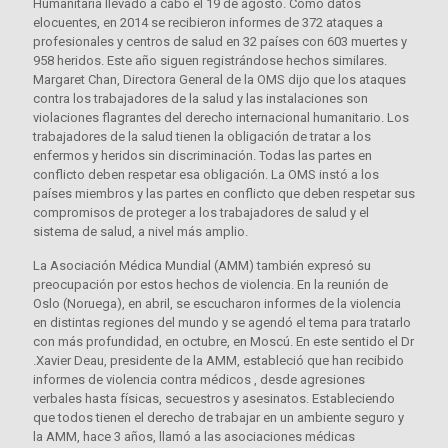
Humanitaria llevado a cabo el 19 de agosto. Como datos
elocuentes, en 2014 se recibieron informes de 372 ataques a
profesionales y centros de salud en 32 países con 603 muertes y
958 heridos. Este año siguen registrándose hechos similares.
Margaret Chan, Directora General de la OMS dijo que los ataques
contra los trabajadores de la salud y las instalaciones son
violaciones flagrantes del derecho internacional humanitario. Los
trabajadores de la salud tienen la obligación de tratar a los
enfermos y heridos sin discriminación. Todas las partes en
conflicto deben respetar esa obligación. La OMS instó a los
países miembros y las partes en conflicto que deben respetar sus
compromisos de proteger a los trabajadores de salud y el
sistema de salud, a nivel más amplio.
La Asociación Médica Mundial (AMM) también expresó su
preocupación por estos hechos de violencia. En la reunión de
Oslo (Noruega), en abril, se escucharon informes de la violencia
en distintas regiones del mundo y se agendó el tema para tratarlo
con más profundidad, en octubre, en Moscú. En este sentido el Dr
.Xavier Deau, presidente de la AMM, estableció que han recibido
informes de violencia contra médicos , desde agresiones
verbales hasta físicas, secuestros y asesinatos. Estableciendo
que todos tienen el derecho de trabajar en un ambiente seguro y
la AMM, hace 3 años, llamó a las asociaciones médicas