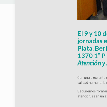
El 9 y 10 
jornadas e
Plata, Ber
1370 1° P
Atención y
Con una excelente 
calidad humana, la 
Seguiremos formánd
atención, sean un é