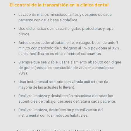
El control de la transmisión en la clínica dental
Lavado de manos minucioso, antes y después de cada
paciente con gel a base alcohólica.
Uso sistemático de mascarilla, gafas protectoras y ropa
clínica.
Antes de proceder al tratamiento, enjuague bucal durante 1
minuto con peróxido de hidrógeno al 1% o povidona al 0.2%.
La clorhexidina no es eﬁcaz frente al coronavirus.
Siempre que sea viable, usar aislamiento absoluto con dique
de goma (reduce concentración de virus en aerosoles un
70%).
Usar instrumental rotatorio con válvula anti retorno (la
mayoría de las actuales lo llevan).
Realizar limpieza y desinfección minuciosa de todas las
superﬁcies de trabajo, después de tratar a cada paciente.
Realizar limpieza, desinfección y esterilización del
instrumental con los métodos habituales.