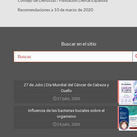
Consejo de Dentistas / Fundación Dental Española
Recomendaciones a 10 de marzo de 2020
Buscar en el sitio
Searc
Search
for:
27 de Julio | Día Mundial del Cáncer de Cabeza y
Cuello
27 julio, 2026
Influencia de las bacterias bucales sobre el
organismo
24 julio, 2026