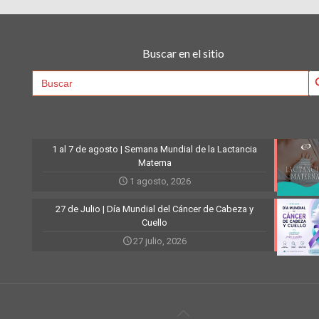
Buscar en el sitio
Searc
Search
for:
1 al 7 de agosto | Semana Mundial de la Lactancia
Materna
1 agosto, 2026
27 de Julio | Día Mundial del Cáncer de Cabeza y
Cuello
27 julio, 2026