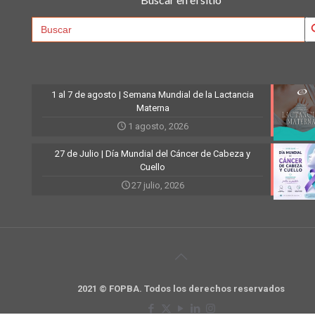
Searc
Search
for:
1 al 7 de agosto | Semana Mundial de la Lactancia
Materna
1 agosto, 2026
27 de Julio | Día Mundial del Cáncer de Cabeza y
Cuello
27 julio, 2026
2021 © FOPBA. Todos los derechos reservados