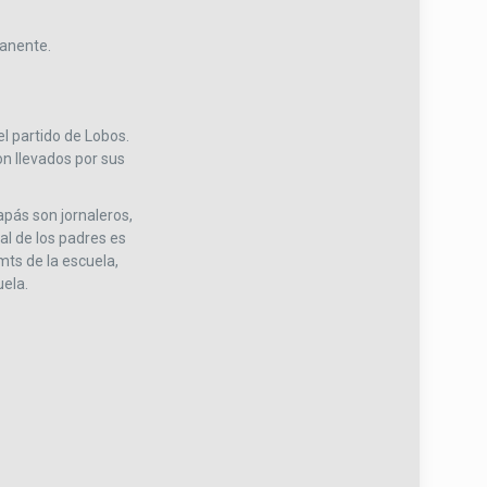
anente.
l partido de Lobos.
on llevados por sus
apás son jornaleros,
ral de los padres es
ts de la escuela,
uela.