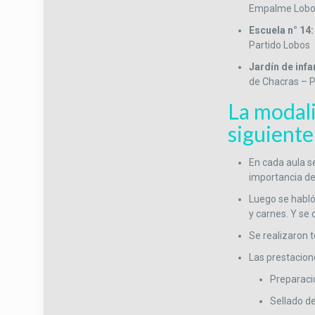
Empalme Lobos
Escuela n° 14
Partido Lobos
Jardín de infa
de Chacras – P
La modali
siguiente
En cada aula s
importancia de
Luego se habló
y carnes. Y se 
Se realizaron t
Las prestacion
Preparaci
Sellado d