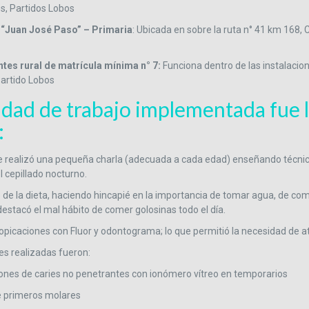
, Partidos Lobos
: “Juan José Paso” – Primaria
: Ubicada en sobre la ruta n° 41 km 168, C
ntes rural de matrícula mínima n° 7:
Funciona dentro de las instalacion
artido Lobos
dad de trabajo implementada fue 
:
e realizó una pequeña charla (adecuada a cada edad) enseñando técnica
l cepillado nocturno.
 de la dieta, haciendo hincapié en la importancia de tomar agua, de com
destacó el mal hábito de comer golosinas todo el día.
opicaciones con Fluor y odontograma; lo que permitió la necesidad de at
es realizadas fueron:
ones de caries no penetrantes con ionómero vítreo en temporarios
e primeros molares