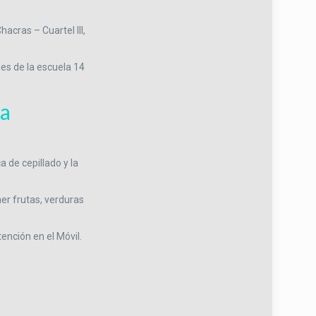
hacras – Cuartel III,
es de la escuela 14
la
 de cepillado y la
er frutas, verduras
ención en el Móvil.