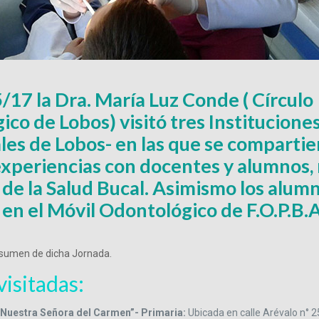
5/17 la Dra. María Luz Conde ( Círculo
co de Lobos) visitó tres Instituciones
les de Lobos- en las que se comparti
experiencias con docentes y alumnos,
 de la Salud Bucal. Asimismo los alum
en el Móvil Odontológico de F.O.P.B.A
sumen de dicha Jornada.
visitadas:
“Nuestra Señora del Carmen”- Primaria:
Ubicada en calle Arévalo n° 2