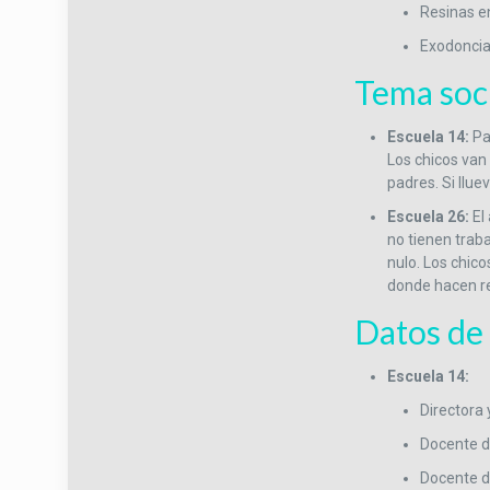
Resinas e
Exodoncia
Tema soci
Escuela 14:
Pa
Los chicos van
padres. Si llu
Escuela 26:
El 
no tienen traba
nulo. Los chic
donde hacen re
Datos de 
Escuela 14:
Directora 
Docente d
Docente d