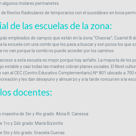
n algunos molares permanetes
 de Restos Radiculares de temporarios con el sucedáneo en boca perm
al de las escuelas de la zona:
pás empleados de campos que están en la zona “Chacras”, Cuartel III de
 a la escuela con una combi que los pasa a buscar y son pocos los que s
eve no van porque la combi no puede acceder por los caminos
acceso a esta escuela es mejor porque hay asfalto. La mayoría de los p
jo estable y casi todas las madres cobran planes sociales. El Nivel cultu
os van al CEC (Centro Educativo Complementario) Nº 801 ubicado a 700 m
creación y les dan desayuno y almuerzo y a la tarde concurren a la esc
los docentes:
y maestra de 3er y 4to grado: Alicia R. Canessa
e 1ro y 2do grado: María Bizzotto
e 5to y 6to grado: Graciela Cuevas