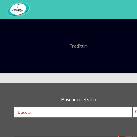
Traditum
Buscar en el sitio
Searc
Search
for: