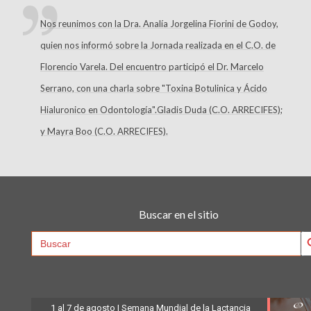
Nos reunimos con la Dra. Analía Jorgelina Fiorini de Godoy,
quien nos informó sobre la Jornada realizada en el C.O. de
Florencio Varela. Del encuentro participó el Dr. Marcelo
Serrano, con una charla sobre "Toxina Botulinica y Ácido
Hialuronico en Odontología".Gladis Duda (C.O. ARRECIFES);
y Mayra Boo (C.O. ARRECIFES).
Buscar en el sitio
Searc
Search
for:
1 al 7 de agosto | Semana Mundial de la Lactancia