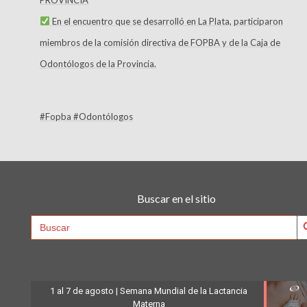
En el encuentro que se desarrolló en La Plata, participaron
miembros de la comisión directiva de FOPBA y de la Caja de
Odontólogos de la Provincia.
#Fopba #Odontólogos
Buscar en el sitio
Searc
Search
for:
1 al 7 de agosto | Semana Mundial de la Lactancia
Materna