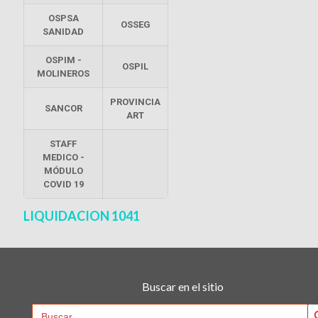
OSPSA
OSSEG
SANIDAD
OSPIM -
OSPIL
MOLINEROS
PROVINCIA
SANCOR
ART
STAFF
MEDICO -
MÓDULO
COVID 19
LIQUIDACION 1041
Buscar en el sitio
Searc
Search
for: