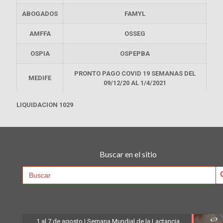
ABOGADOS
FAMYL
AMFFA
OSSEG
OSPIA
OSPEPBA
PRONTO PAGO COVID 19 SEMANAS DEL
MEDIFE
09/12/20 AL 1/4/2021
LIQUIDACION 1029
Buscar en el sitio
Searc
Search
for:
1 al 7 de agosto | Semana Mundial de la Lactancia