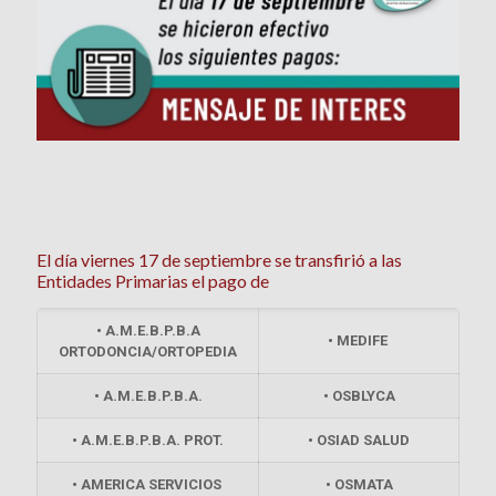
El día viernes 17 de septiembre se transfirió a las
Entidades Primarias el pago de
• A.M.E.B.P.B.A
• MEDIFE
ORTODONCIA/ORTOPEDIA
• A.M.E.B.P.B.A.
• OSBLYCA
• A.M.E.B.P.B.A. PROT.
• OSIAD SALUD
• AMERICA SERVICIOS
• OSMATA