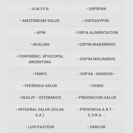
• A.M.F.F.A.
• OSPEPBA
• AMSTERDAM SALUD
• OSPESGYPEE-
• APM
• OSPIA ALIMENTACION
• AVALIAN
• OSPIM MADEREROS
• CONFERENC. EPISCOPAL
• OSPIM MOLINEROS
ARGENTINA
• FAMYL
• OSPSA -SANIDAD-
• FEDERADA SALUD
• OSSEG
• INSSJP - VETERANOS
• PREVENCION SALUD
• INTEGRAL SALUD (GILSA
• PROVINCIA A.R.T. -
S.A.)
C.O.R.A. -
• LUIS PASTEUR
• SANCOR