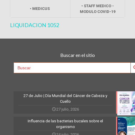
• STAFF MEDICO -
• MEDICUS
MODULO COVID-19
LIQUIDACION 1052
Buscar en el sitio
Searc
Search
for:
27 de Julio | Día Mundial del Cáncer de Cabeza y
Cuello
27 julio, 2026
Influencia de las bacterias bucales sobre el
organismo
24 julio, 2026