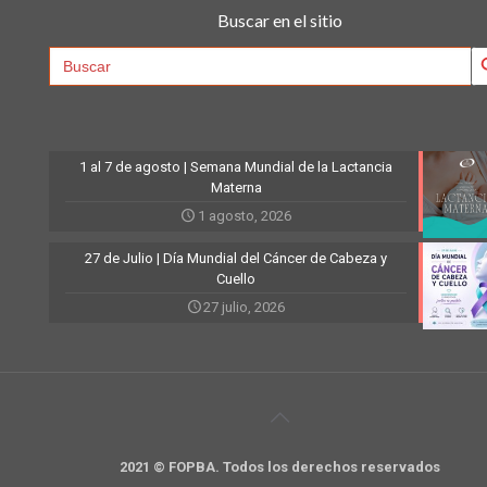
Buscar en el sitio
Searc
Search
for:
1 al 7 de agosto | Semana Mundial de la Lactancia
Materna
1 agosto, 2026
27 de Julio | Día Mundial del Cáncer de Cabeza y
Cuello
27 julio, 2026
2021 © FOPBA. Todos los derechos reservados