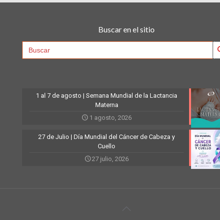
Buscar en el sitio
Searc
Search
for:
1 al 7 de agosto | Semana Mundial de la Lactancia
Materna
1 agosto, 2026
27 de Julio | Día Mundial del Cáncer de Cabeza y
Cuello
27 julio, 2026