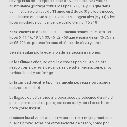
En Argentina se incorporó al Plan de Vacunación una vacuna
cuatrivalente (protege contra los tipos 6,11, 16 y 18) que debe
administrarse a chicas de 11 años en 2 dosis (0 y a los 6 meses)
con altísima efectividad para verrugas anogenitales (6 y 11) y los
tipos vinculados con cáncer de cuello uterino (16 y 18).
Ya se encuentra desarrollada una vacuna nonavalente para los
tipos 6, 11, 16, 18, 31, 33, 45, 52 y 58 que elevaría de un 70- 75% a
un 85-90% de protección para el cáncer de cérvix y otros.
Se está evaluando la extensión de las vacuna a varones.
En los últimos años, se vincula a estos tipos de HPV de alto
riesgo con la génesis de cánceres de vulva, vagina, pene, ano,
cavidad bucal y orofaringe.
En la cavidad bucal, el tipo más vinculante, según los trabajos
realizados es el 16.
La llegada de estos virus a la boca puede producirse durante el
pasaje por el canal de parto, por sexo oral y por el beso boca a
boca (beso lingual).
El cáncer bucal vinculado al HPV parece tener mejor pronóstico
que los provenientes por otros factores de riesgo, como por