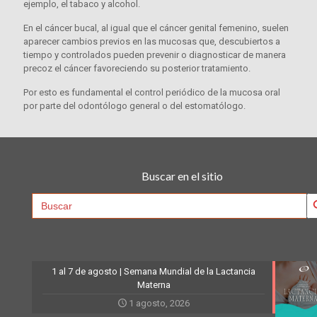
ejemplo, el tabaco y alcohol.
En el cáncer bucal, al igual que el cáncer genital femenino, suelen
aparecer cambios previos en las mucosas que, descubiertos a
tiempo y controlados pueden prevenir o diagnosticar de manera
precoz el cáncer favoreciendo su posterior tratamiento.
Por esto es fundamental el control periódico de la mucosa oral
por parte del odontólogo general o del estomatólogo.
Buscar en el sitio
Searc
Search
for:
1 al 7 de agosto | Semana Mundial de la Lactancia
Materna
1 agosto, 2026