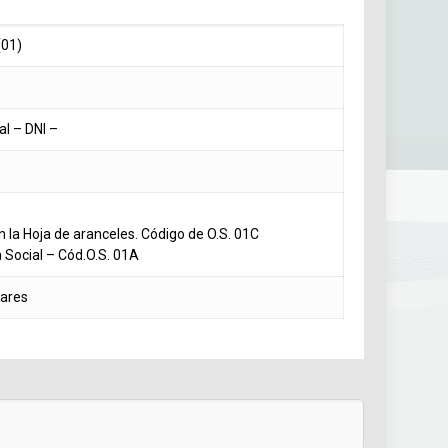
01)
tal – DNI –
 la Hoja de aranceles. Código de O.S. 01C
a Social – Cód.O.S. 01A
lares