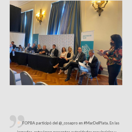
FOPBA participó del @_cosapro en #MarDelPlata. En las
jornadas, estuvieron presentes autoridades provinciales y