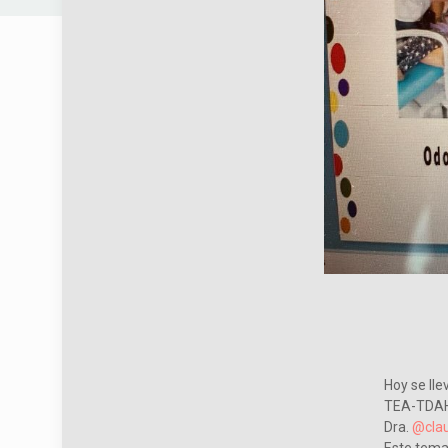
Hoy se lle
TEA-TDAH)”
Dra.
@clau