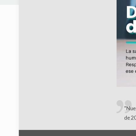
“Nues
de 2