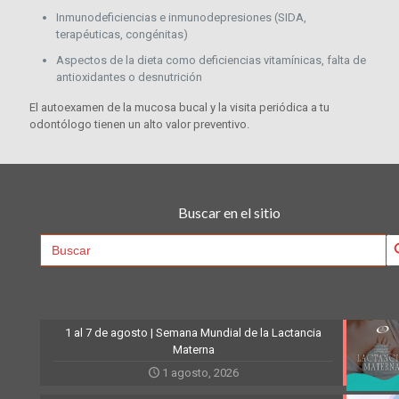
Inmunodeficiencias e inmunodepresiones (SIDA,
terapéuticas, congénitas)
Aspectos de la dieta como deficiencias vitamínicas, falta de
antioxidantes o desnutrición
El autoexamen de la mucosa bucal y la visita periódica a tu
odontólogo tienen un alto valor preventivo.
Buscar en el sitio
Searc
Search
for:
1 al 7 de agosto | Semana Mundial de la Lactancia
Materna
1 agosto, 2026