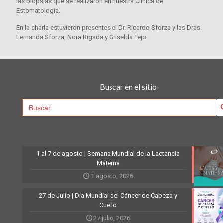
las biopsias que se realizaron en nuestra Clínica de
Estomatología.
En la charla estuvieron presentes el Dr. Ricardo Sforza y las Dras.
Fernanda Sforza, Nora Rigada y Griselda Tejo.
Buscar en el sitio
Searc
Search
for:
1 al 7 de agosto | Semana Mundial de la Lactancia
Materna
1 agosto, 2026
27 de Julio | Día Mundial del Cáncer de Cabeza y
Cuello
27 julio, 2026