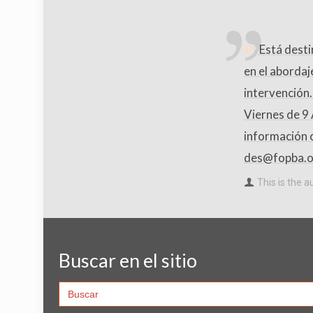
Está desti
en el abordaj
intervención
Viernes de 9
información c
des@fopba.o
This is the a
Buscar en el sitio
Search
for: