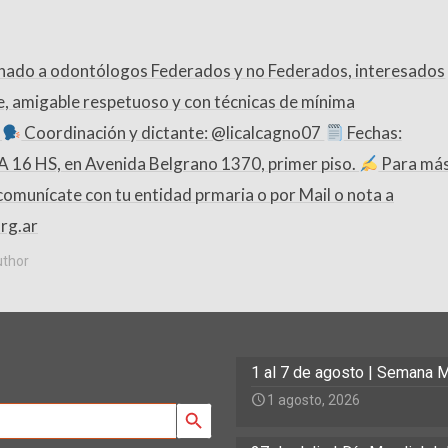
nado a odontólogos Federados y no Federados, interesados
e, amigable respetuoso y con técnicas de mínima
.
Coordinación y dictante: @licalcagno07
Fechas:
 A 16 HS, en Avenida Belgrano 1370, primer piso.
Para má
omunícate con tu entidad prmaria o por Mail o nota a
rg.ar
uthor
1 al 7 de agosto | Semana M
1 agosto, 2026
Search Button