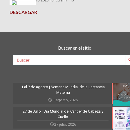
DESCARGAR
Buscar en el sitio
Searc
Search
for:
1 al 7 de agosto | Semana Mundial de la Lactancia
Materna
1 agosto, 2026
27 de Julio | Día Mundial del Cáncer de Cabeza y
Cuello
27 julio, 2026