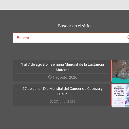
Buscar en el sitio
Searc
Search
for:
1 al 7 de agosto | Semana Mundial de la Lactancia
Materna
1 agosto, 2026
27 de Julio | Día Mundial del Cáncer de Cabeza y
Cuello
27 julio, 2026