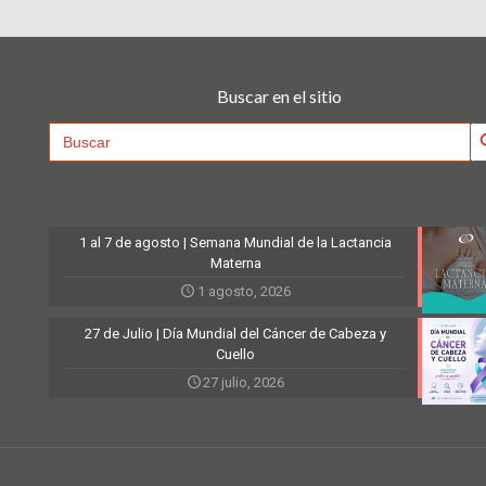
Buscar en el sitio
Searc
Search
for:
1 al 7 de agosto | Semana Mundial de la Lactancia
Materna
1 agosto, 2026
27 de Julio | Día Mundial del Cáncer de Cabeza y
Cuello
27 julio, 2026