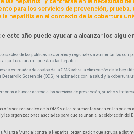
e las hepatitis” y centrarse en la necesidad de
iento para los servicios de prevención, prueba,
 la hepatitis en el contexto de la cobertura uni
e este año puede ayudar a alcanzar los siguie
sponsables de las políticas nacionales y regionales a aumentar los compr
a que haya una respuesta a las hepatitis.
uevos estimados de costos de la OMS sobre la eliminación de la hepatiti
e Desarrollo Sostenible (ODS) relacionados con la salud y la cobertura u
personas a buscar acceso a los servicios de prevención, prueba y tratami
as oficinas regionales de la OMS y a las representaciones en los países a 
d y las organizaciones asociadas para que se unan a la celebración del 
a Alianza Mundial contra la Hepatitis, organización que agrupa a disti