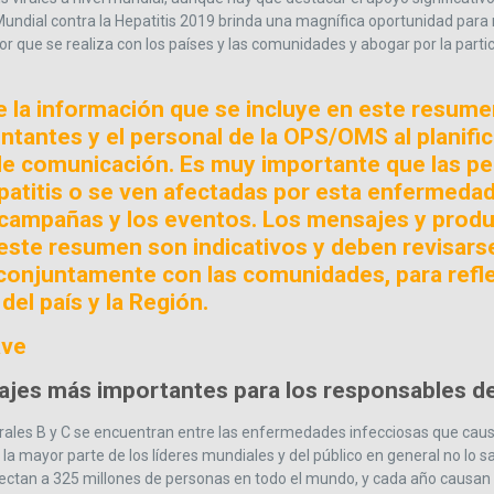
 Mundial contra la Hepatitis 2019 brinda una magnífica oportunidad para
or que se realiza con los países y las comunidades y abogar por la part
de la información que se incluye en este resume
ntantes y el personal de la OPS/OMS al planific
de comunicación. Es muy importante que las p
patitis o se ven afectadas por esta enfermedad
 campañas y los eventos. Los mensajes y prod
 este resumen son indicativos y deben revisars
conjuntamente con las comunidades, para refle
el país y la Región.
ave
jes más importantes para los responsables de 
virales B y C se encuentran entre las enfermedades infecciosas que ca
la mayor parte de los líderes mundiales y del público en general no lo s
afectan a 325 millones de personas en todo el mundo, y cada año causan 