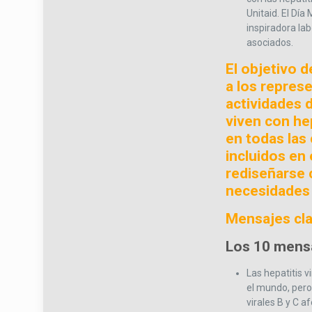
Unitaid. El Día
inspiradora lab
asociados.
El objetivo 
a los represe
actividades 
viven con he
en todas las
incluidos en
rediseñarse 
necesidades d
Mensajes cl
Los 10 mensa
Las hepatitis 
el mundo, pero 
virales B y C 