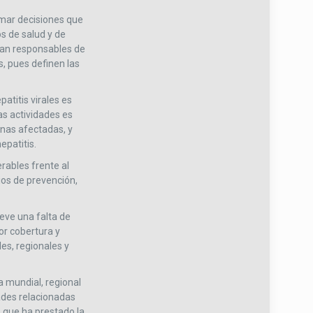
omar decisiones que
os de salud y de
ran responsables de
s, pues definen las
atitis virales es
as actividades es
onas afectadas, y
epatitis.
rables frente al
cios de prevención,
ieve una falta de
or cobertura y
es, regionales y
a mundial, regional
dades relacionadas
o que ha prestado la