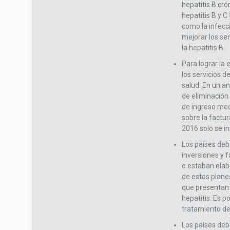
hepatitis B cró
hepatitis B y 
como la infecc
mejorar los ser
la hepatitis B.
Para lograr la 
los servicios d
salud. En un a
de eliminación 
de ingreso med
sobre la factur
2016 solo se in
Los países deb
inversiones y 
o estaban elab
de estos plane
que presentan 
hepatitis. Es p
tratamiento de 
Los países deb