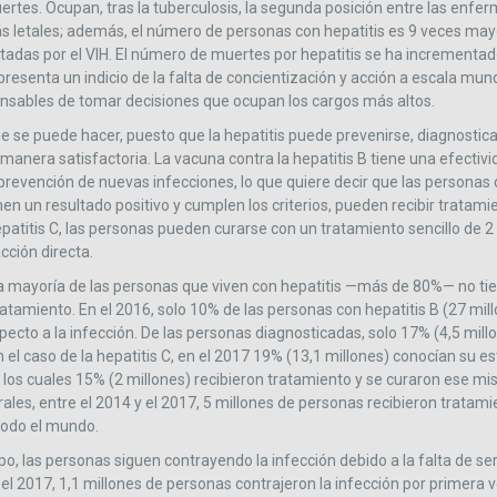
ertes. Ocupan, tras la tuberculosis, la segunda posición entre las enf
s letales; además, el número de personas con hepatitis es 9 veces may
tadas por el VIH. El número de muertes por hepatitis se ha incrementad
presenta un indicio de la falta de concientización y acción a escala mund
onsables de tomar decisiones que ocupan los cargos más altos.
e se puede hacer, puesto que la hepatitis puede prevenirse, diagnosticar
 manera satisfactoria. La vacuna contra la hepatitis B tiene una efecti
 prevención de nuevas infecciones, lo que quiere decir que las personas 
enen un resultado positivo y cumplen los criterios, pueden recibir tratami
epatitis C, las personas pueden curarse con un tratamiento sencillo de 2
acción directa.
a mayoría de las personas que viven con hepatitis —más de 80%— no tie
ratamiento. En el 2016, solo 10% de las personas con hepatitis B (27 mil
ecto a la infección. De las personas diagnosticadas, solo 17% (4,5 mill
 el caso de la hepatitis C, en el 2017 19% (13,1 millones) conocían su e
e los cuales 15% (2 millones) recibieron tratamiento y se curaron ese m
les, entre el 2014 y el 2017, 5 millones de personas recibieron tratami
 todo el mundo.
o, las personas siguen contrayendo la infección debido a la falta de ser
el 2017, 1,1 millones de personas contrajeron la infección por primera v