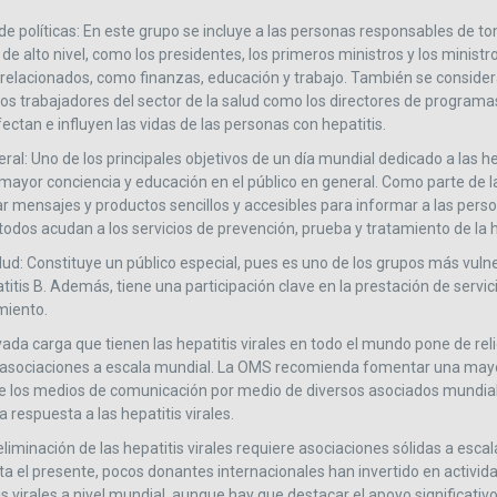
e políticas: En este grupo se incluye a las personas responsables de t
e alto nivel, como los presidentes, los primeros ministros y los ministr
 relacionados, como finanzas, educación y trabajo. También se conside
rtos trabajadores del sector de la salud como los directores de programa
fectan e influyen las vidas de las personas con hepatitis.
ral: Uno de los principales objetivos de un día mundial dedicado a las hep
ayor conciencia y educación en el público en general. Como parte de l
r mensajes y productos sencillos y accesibles para informar a las pers
odos acudan a los servicios de prevención, prueba y tratamiento de la h
lud: Constituye un público especial, pues es uno de los grupos más vulne
atitis B. Además, tiene una participación clave en la prestación de servi
miento.
ada carga que tienen las hepatitis virales en todo el mundo pone de rel
de asociaciones a escala mundial. La OMS recomienda fomentar una may
de los medios de comunicación por medio de diversos asociados mundial
a respuesta a las hepatitis virales.
liminación de las hepatitis virales requiere asociaciones sólidas a escal
sta el presente, pocos donantes internacionales han invertido en activi
is virales a nivel mundial, aunque hay que destacar el apoyo significativ