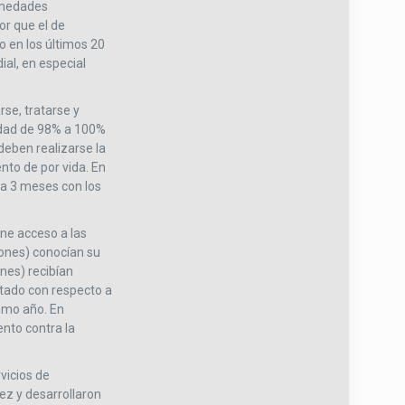
ermedades
or que el de
o en los últimos 20
ial, en especial
se, tratarse y
vidad de 98% a 100%
deben realizarse la
ento de por vida. En
 a 3 meses con los
ne acceso a las
lones) conocían su
ones) recibían
stado con respecto a
ismo año. En
ento contra la
vicios de
ez y desarrollaron