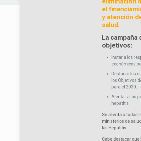
eliminación d
el financiam
y atención de
salud.
La campaña d
objetivos:
Instar a los re
económicos par
Destacar los n
los Objetivos d
para el 2030.
Alentar a las 
hepatitis.
Se alienta a todas l
ministerios de salu
las Hepatitis.
Cabe destacar que l