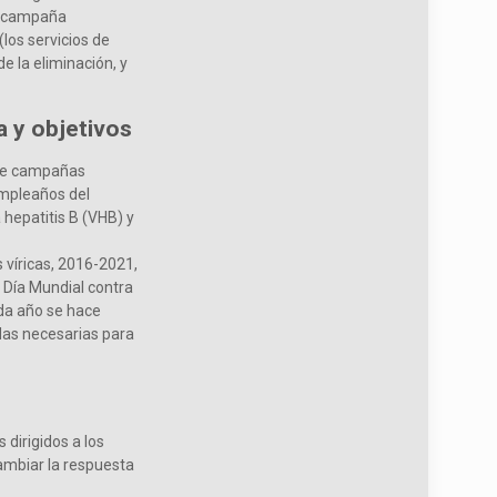
la campaña
(los servicios de
e la eliminación, y
a y objetivos
ueve campañas
umpleaños del
 hepatitis B (VHB) y
s víricas, 2016-2021,
 Día Mundial contra
ada año se hace
das necesarias para
irigidos a los
cambiar la respuesta