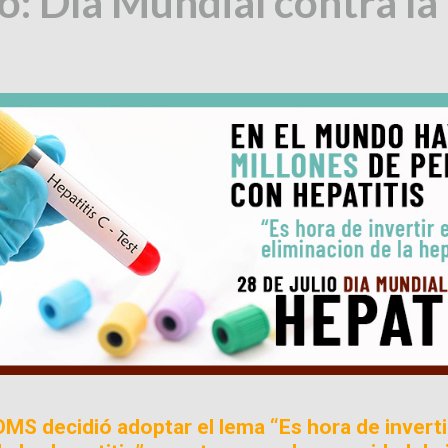
io: Día Mundial contra la
OMS decidió adoptar el lema “Es hora de inverti