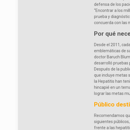
defensa de los pac
“Encontrar a los mil
prueba y diagnóstico
concuerda con las 
Por qué nece
Desde el 2011, cada
emblemáticas de sa
doctor Baruch Blumb
desarrolló pruebas 
Después de la public
que incluye metas s
la Hepatitis han te
hincapié en un tema
lograr las metas mu
Público dest
Recomendamos que c
siguientes públicos
frente a las hepatiti