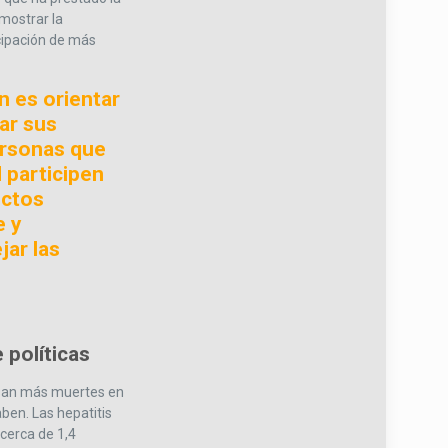
 mostrar la
icipación de más
n es orientar
ar sus
ersonas que
 participen
uctos
e y
jar las
políticas
usan más muertes en
aben. Las hepatitis
cerca de 1,4