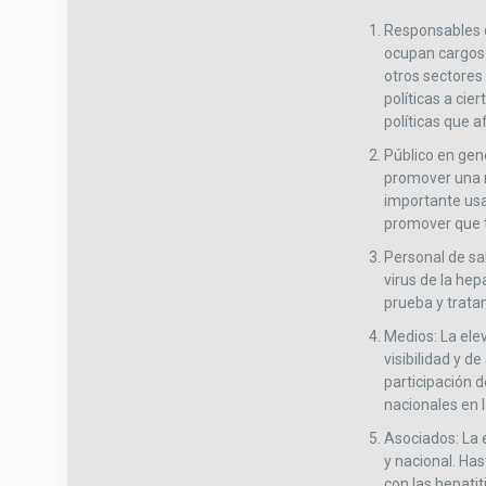
Responsables d
ocupan cargos d
otros sectores
políticas a cie
políticas que a
Público en gene
promover una m
importante usa
promover que t
Personal de sa
virus de la hep
prueba y trata
Medios: La elev
visibilidad y 
participación 
nacionales en l
Asociados: La e
y nacional. Ha
con las hepatit