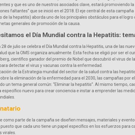
ientes y que es uno de nuestros asociados clave, estará promoviendo 
lones faltantes” que se inició en el 2018. El eje central de esta campaña 
 de la hepatitis) aborda uno de los principales obstáculos para el logro d
metas generales de promoción de la causa.
sitamos el Día Mundial contra la Hepatitis: tem
 28 de julio se celebra el Día Mundial contra la Hepatitis, una de las n
lud que la OMS organiza anualmente. Esta fecha se eligió por ser el c
erg, científico ganador del premio de Nobel que descubrió el virus de la
para detectar el virus y vacunas contra la enfermedad.
ación de la Estrategia mundial del sector de la salud contra las hepatiti
obre la eliminación de la enfermedad para el 2030, las campañas por el
nido un tema general común: “Eliminar la hepatitis”. Al mismo tiempo, c
 específico nuevo para crear conciencia e instar a emprender las medi
ndiales.
inatario
omo parte de la campaña se diseñen mensajes, materiales y eventos d
, puesto que cada uno tiene un papel específico en los esfuerzos para 
s virales.