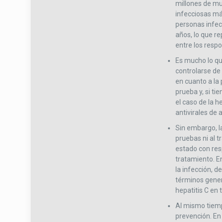
millones de mu
infecciosas má
personas infec
años, lo que re
entre los resp
Es mucho lo qu
controlarse de
en cuanto a la
prueba y, si ti
el caso de la h
antivirales de 
Sin embargo, l
pruebas ni al t
estado con resp
tratamiento. En
la infección, d
términos genera
hepatitis C en
Al mismo tiemp
prevención. En 