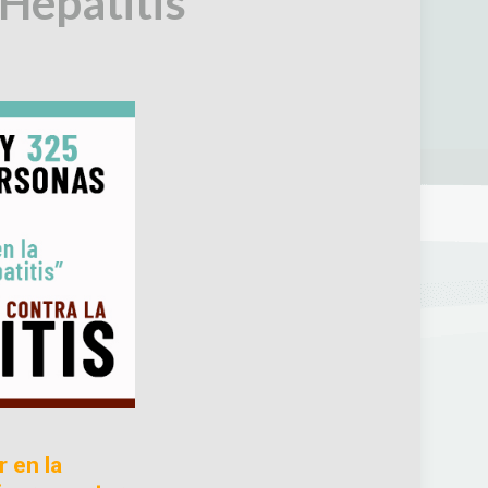
 Hepatitis
r en la