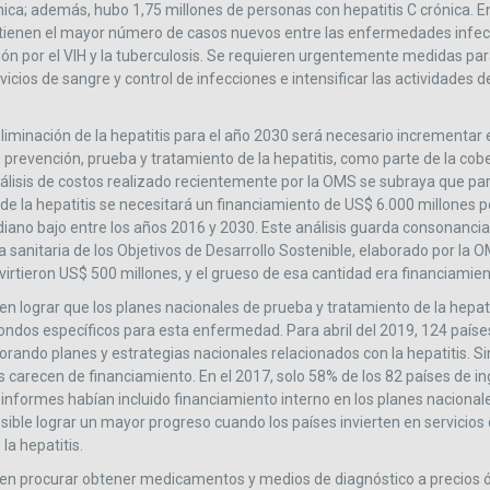
nica; además, hubo 1,75 millones de personas con hepatitis C crónica. En
C tienen el mayor número de casos nuevos entre las enfermedades infe
ión por el VIH y la tuberculosis. Se requieren urgentemente medidas par
vicios de sangre y control de infecciones e intensificar las actividades 
eliminación de la hepatitis para el año 2030 será necesario incrementar 
e prevención, prueba y tratamiento de la hepatitis, como parte de la cob
nálisis de costos realizado recientemente por la OMS se subraya que par
de la hepatitis se necesitará un financiamiento de US$ 6.000 millones p
iano bajo entre los años 2016 y 2030. Este análisis guarda consonancia 
a sanitaria de los Objetivos de Desarrollo Sostenible, elaborado por la O
virtieron US$ 500 millones, y el grueso de esa cantidad era financiamien
en lograr que los planes nacionales de prueba y tratamiento de la hepati
fondos específicos para esta enfermedad. Para abril del 2019, 124 país
orando planes y estrategias nacionales relacionados con la hepatitis.
s carecen de financiamiento. En el 2017, solo 58% de los 82 países de 
informes habían incluido financiamiento interno en los planes nacional
osible lograr un mayor progreso cuando los países invierten en servicios
la hepatitis.
en procurar obtener medicamentos y medios de diagnóstico a precios 