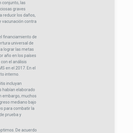
 conjunto, las
cciosas graves
a reducir los daños,
de vacunación contra
el financiamiento de
ertura universal de
a lograr las metas
or año en los países
con el análisis
MS en el 2017. En el
to interno.
tis incluyan
es habían elaborado
 Sin embargo, muchos
ingreso mediano bajo
es para combatir la
 de prueba y
óptimos. De acuerdo