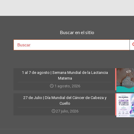
Buscar en el sitio
Searc
Search
for:
1 al 7 de agosto | Semana Mundial de la Lactancia
Materna
1 agosto, 2026
27 de Julio | Día Mundial del Cáncer de Cabeza y
Cuello
27 julio, 2026