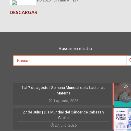
DESCARGAR
Buscar en el sitio
Searc
Search
for:
1 al 7 de agosto | Semana Mundial de la Lactancia
Materna
1 agosto, 2026
27 de Julio | Día Mundial del Cáncer de Cabeza y
Cuello
27 julio, 2026