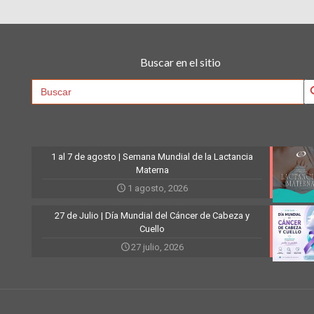
Buscar en el sitio
Searc
Search
for:
1 al 7 de agosto | Semana Mundial de la Lactancia
Materna
1 agosto, 2026
27 de Julio | Día Mundial del Cáncer de Cabeza y
Cuello
27 julio, 2026