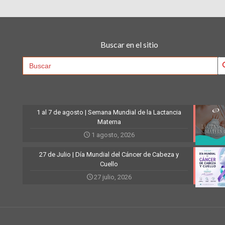
Buscar en el sitio
Searc
Search
for:
1 al 7 de agosto | Semana Mundial de la Lactancia
Materna
1 agosto, 2026
27 de Julio | Día Mundial del Cáncer de Cabeza y
Cuello
27 julio, 2026