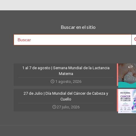
Buscar en el sitio
Searc
Search
for:
1 al 7 de agosto | Semana Mundial de la Lactancia
Materna
1 agosto, 2026
27 de Julio | Día Mundial del Cáncer de Cabeza y
Cuello
27 julio, 2026