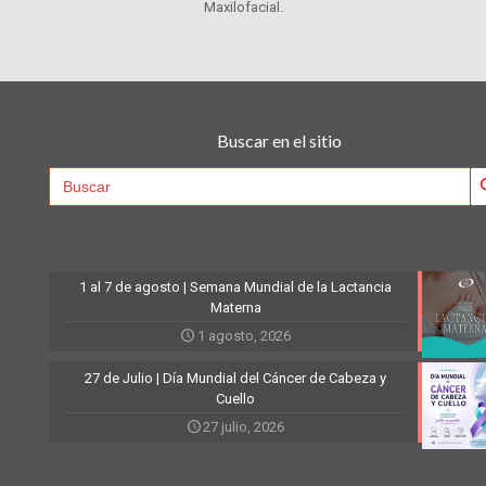
Maxilofacial.
Buscar en el sitio
Searc
Search
for:
1 al 7 de agosto | Semana Mundial de la Lactancia
Materna
1 agosto, 2026
27 de Julio | Día Mundial del Cáncer de Cabeza y
Cuello
27 julio, 2026