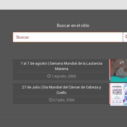
Buscar en el sitio
Searc
Search
for:
1 al 7 de agosto | Semana Mundial de la Lactancia
Materna
1 agosto, 2026
27 de Julio | Día Mundial del Cáncer de Cabeza y
Cuello
27 julio, 2026