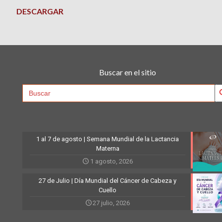
DESCARGAR
Buscar en el sitio
Searc
Search
for:
1 al 7 de agosto | Semana Mundial de la Lactancia
Materna
1 agosto, 2026
27 de Julio | Día Mundial del Cáncer de Cabeza y
Cuello
27 julio, 2026