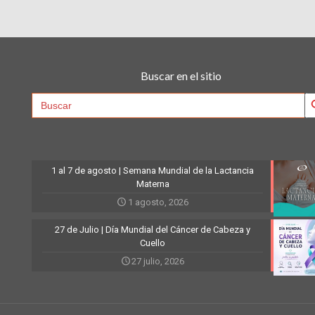
Buscar en el sitio
Searc
Search
for:
1 al 7 de agosto | Semana Mundial de la Lactancia
Materna
1 agosto, 2026
27 de Julio | Día Mundial del Cáncer de Cabeza y
Cuello
27 julio, 2026