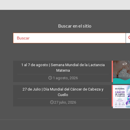
Buscar en el sitio
Searc
Search
for:
1 al 7 de agosto | Semana Mundial de la Lactancia
Materna
1 agosto, 2026
27 de Julio | Día Mundial del Cáncer de Cabeza y
Cuello
27 julio, 2026