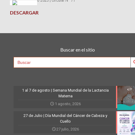
DESCARGAR
Buscar en el sitio
Searc
Search
for:
1 al 7 de agosto | Semana Mundial de la Lactancia
Materna
1 agosto, 2026
27 de Julio | Día Mundial del Cáncer de Cabeza y
Cuello
27 julio, 2026