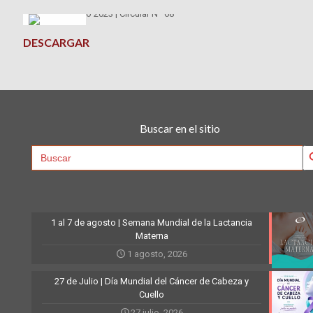
DESCARGAR
Buscar en el sitio
Searc
Search
for:
1 al 7 de agosto | Semana Mundial de la Lactancia
Materna
1 agosto, 2026
27 de Julio | Día Mundial del Cáncer de Cabeza y
Cuello
27 julio, 2026