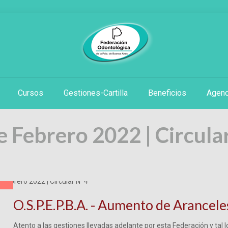
Cursos
Gestiones-Cartilla
Beneficios
Agen
e Febrero 2022 |
Circula
O.S.P.E.P.B.A. - Aumento de Arancele
Atento a las gestiones llevadas adelante por esta Federación y tal l