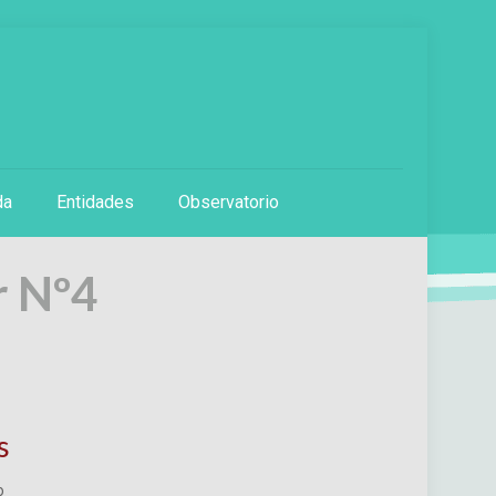
da
Entidades
Observatorio
r Nº4
s
o