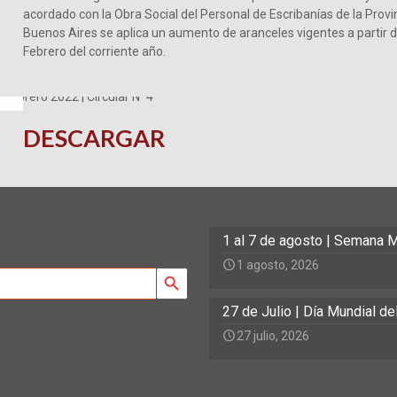
acordado con la Obra Social del Personal de Escribanías de la Provi
Buenos Aires se aplica un aumento de aranceles vigentes a partir d
Febrero del corriente año.
DESCARGAR
1 al 7 de agosto | Semana M
1 agosto, 2026
Search Button
27 de Julio | Día Mundial d
27 julio, 2026