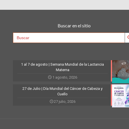
Buscar en el sitio
Searc
Search
for:
1 al 7 de agosto | Semana Mundial de la Lactancia
Materna
1 agosto, 2026
27 de Julio | Día Mundial del Cáncer de Cabeza y
Cuello
27 julio, 2026