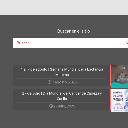
Buscar en el sitio
Searc
Search
for:
1 al 7 de agosto | Semana Mundial de la Lactancia
Materna
1 agosto, 2026
27 de Julio | Día Mundial del Cáncer de Cabeza y
Cuello
27 julio, 2026